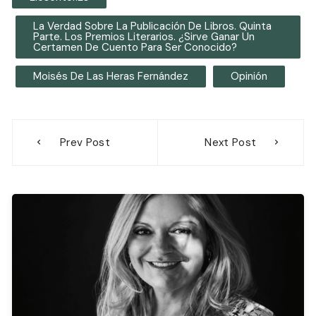
La Verdad Sobre La Publicación De Libros. Quinta
Parte. Los Premios Literarios. ¿Sirve Ganar Un
Certamen De Cuento Para Ser Conocido?
Moisés De Las Heras Fernández
Opinión
Navegación
Prev Post
Next Post
de
entradas