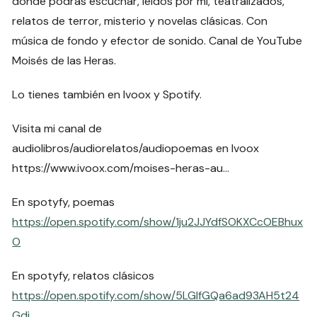
donde podrás escuchar, leídos por mí, teatralizados,
relatos de terror, misterio y novelas clásicas. Con
música de fondo y efector de sonido. Canal de YouTube
Moisés de las Heras.
Lo tienes también en Ivoox y Spotify.
Visita mi canal de
audiolibros/audiorelatos/audiopoemas en Ivoox
https://www.ivoox.com/moises-heras-au…
En spotyfy, poemas
https://open.spotify.com/show/1ju2JJYdfSOKXCcOEBhux
O
En spotyfy, relatos clásicos
https://open.spotify.com/show/5LGlfGQa6ad93AH5t24
Gdj