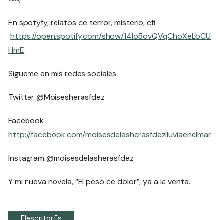
En spotyfy, relatos de terror, misterio, cfi
https://open.spotify.com/show/14Io5ovQVqChoXeLbCU
HmE
Sígueme en mis redes sociales
Twitter @Moisesherasfdez
Facebook
http://facebook.com/moisesdelasherasfdezlluviaenelmar
Instagram @moisesdelasherasfdez
Y mi nueva novela, “El peso de dolor”, ya a la venta.
Elescritor.es