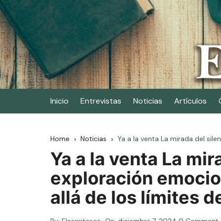
Skip
to
content
Elescritor.es
El periódico digital de los escritores
Inicio
Entrevistas
Noticias
Artículos
Home
Noticias
Ya a la venta La mirada del sile
Ya a la venta La mir
exploración emocion
allá de los límites d