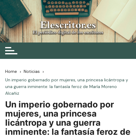
Skip
to
content
Elescritor.es
El periódico digital de los escritores
Home
Noticias
Un imperio gobernado por mujeres, una princesa licántropa y
una guerra inminente: la fantasía feroz de María Moreno
Alcañiz
Un imperio gobernado por
mujeres, una princesa
licántropa y una guerra
inminente: la fantasía feroz de