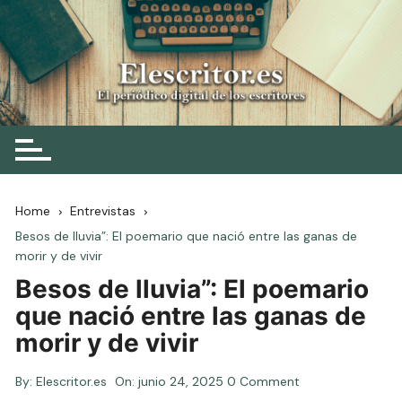
Skip
to
content
Elescritor.es
El periódico digital de los escritores
Home
Entrevistas
Besos de lluvia”: El poemario que nació entre las ganas de
morir y de vivir
Besos de lluvia”: El poemario
que nació entre las ganas de
morir y de vivir
By:
Elescritor.es
On:
junio 24, 2025
0 Comment