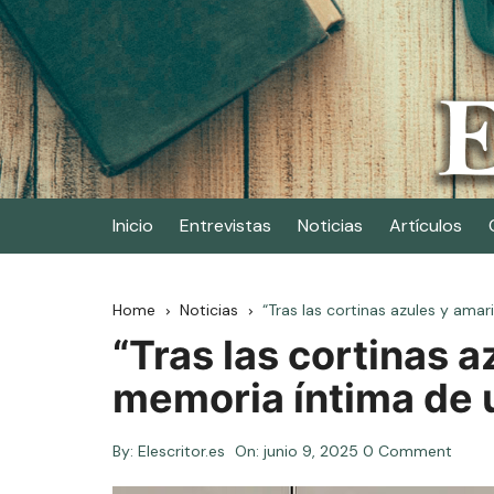
Skip
to
content
Elescritor.es
El periódico digital de los escritores
Inicio
Entrevistas
Noticias
Artículos
Home
Noticias
“Tras las cortinas azules y amar
“Tras las cortinas az
memoria íntima de 
By:
Elescritor.es
On:
junio 9, 2025
0 Comment