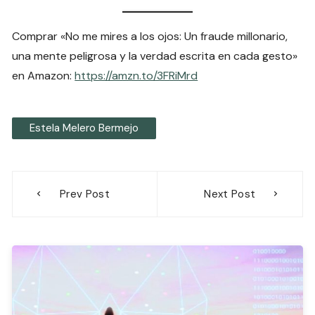
Comprar «No me mires a los ojos: Un fraude millonario,
una mente peligrosa y la verdad escrita en cada gesto»
en Amazon:
https://amzn.to/3FRiMrd
Estela Melero Bermejo
Navegación
Prev Post
Next Post
de
entradas