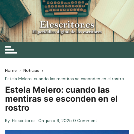
Skip
to
content
Elescritor.es
El periódico digital de los escritores
Home
Noticias
Estela Melero: cuando las mentiras se esconden en el rostro
Estela Melero: cuando las
mentiras se esconden en el
rostro
By:
Elescritor.es
On:
junio 9, 2025
0 Comment