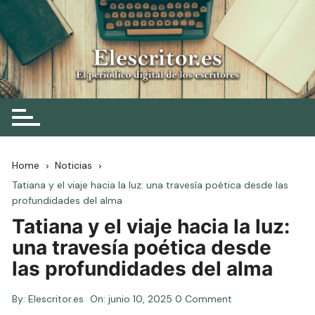
Skip
to
content
Elescritor.es
El periódico digital de los escritores
Home
Noticias
Tatiana y el viaje hacia la luz: una travesía poética desde las
profundidades del alma
Tatiana y el viaje hacia la luz:
una travesía poética desde
las profundidades del alma
By:
Elescritor.es
On:
junio 10, 2025
0 Comment