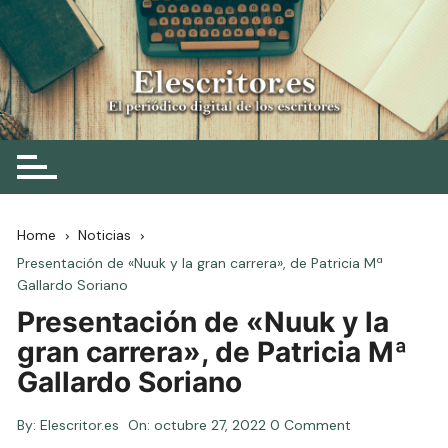
Skip
to
content
Elescritor.es
El periódico digital de los escritores
Home
Noticias
Presentación de «Nuuk y la gran carrera», de Patricia Mª
Gallardo Soriano
Presentación de «Nuuk y la
gran carrera», de Patricia Mª
Gallardo Soriano
By:
Elescritor.es
On:
octubre 27, 2022
0 Comment