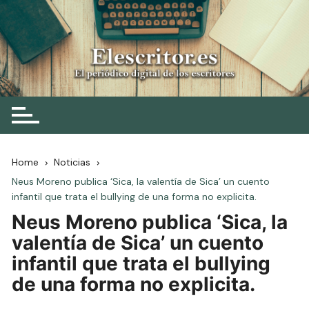
Skip
to
content
Elescritor.es
El periódico digital de los escritores
Home
Noticias
Neus Moreno publica ‘Sica, la valentía de Sica’ un cuento
infantil que trata el bullying de una forma no explicita.
Neus Moreno publica ‘Sica, la
valentía de Sica’ un cuento
infantil que trata el bullying
de una forma no explicita.