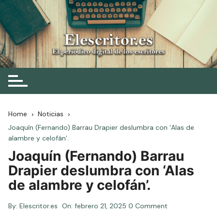
Skip
to
content
Elescritor.es
El periódico digital de los escritores
Home
Noticias
Joaquín (Fernando) Barrau Drapier deslumbra con ‘Alas de
alambre y celofán’.
Joaquín (Fernando) Barrau
Drapier deslumbra con ‘Alas
de alambre y celofán’.
By:
Elescritor.es
On:
febrero 21, 2025
0 Comment