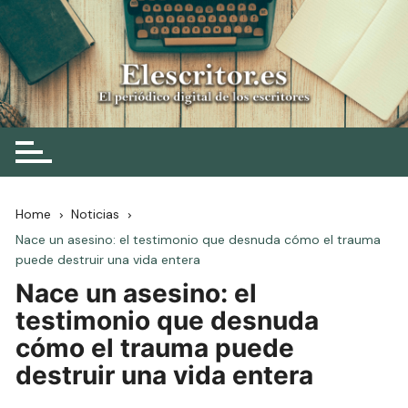
Skip
to
content
Elescritor.es
El periódico digital de los escritores
Home
Noticias
Nace un asesino: el testimonio que desnuda cómo el trauma
puede destruir una vida entera
Nace un asesino: el
testimonio que desnuda
cómo el trauma puede
destruir una vida entera