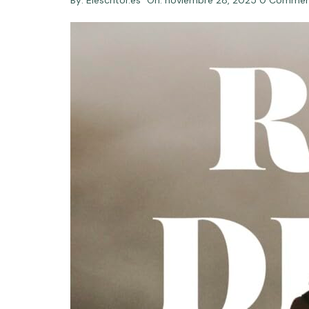
By:
Elescritor.es
On:
noviembre 28, 2025
0 Commen