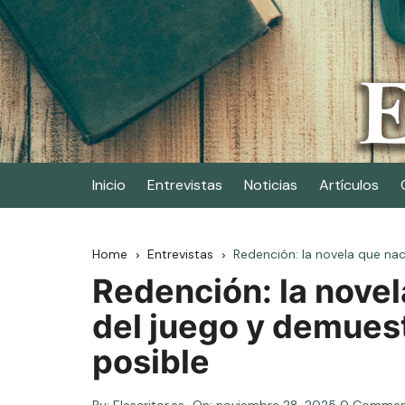
Skip
to
content
Elescritor.es
El periódico digital de los escritores
Inicio
Entrevistas
Noticias
Artículos
Home
Entrevistas
Redención: la novela que nac
Redención: la novel
del juego y demuest
posible