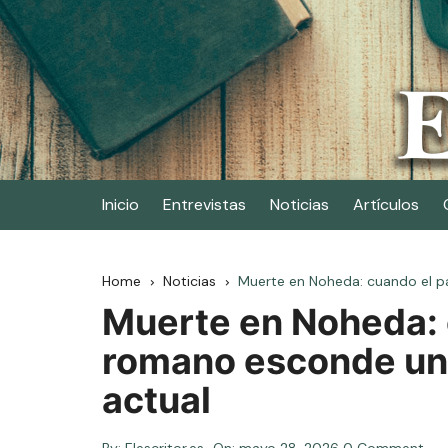
Skip
to
content
Elescritor.es
El periódico digital de los escritores
Inicio
Entrevistas
Noticias
Artículos
Home
Noticias
Muerte en Noheda: cuando el 
Muerte en Noheda: 
romano esconde un
actual