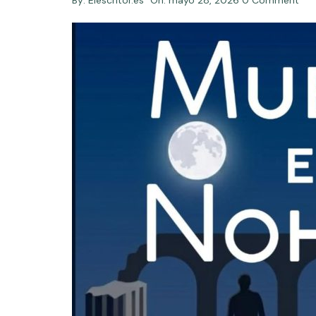
By:
Elescritor.es
On:
mayo 28, 2026
0 Comment