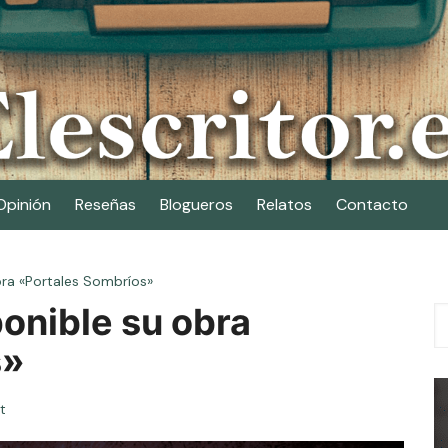
Opinión
Reseñas
Blogueros
Relatos
Contacto
bra «Portales Sombríos»
ponible su obra
s»
t