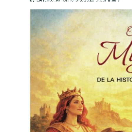
By:
Elescritor.es
On:
julio 9, 2026
0 Comment