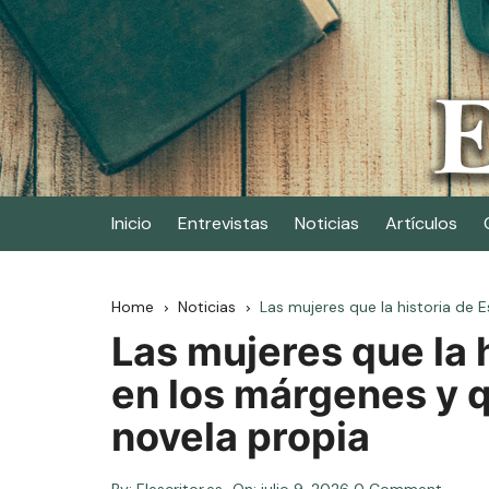
Skip
to
content
Elescritor.es
El periódico digital de los escritores
Inicio
Entrevistas
Noticias
Artículos
Home
Noticias
Las mujeres que la historia de
Las mujeres que la 
en los márgenes y 
novela propia