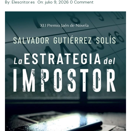
By:
Elescritor.es
On:
julio 9, 2026
0 Comment