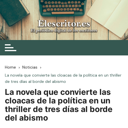
Skip
to
content
Elescritor.es
El periódico digital de los escritores
Home
Noticias
La novela que convierte las cloacas de la política en un thriller
de tres días al borde del abismo
La novela que convierte las
cloacas de la política en un
thriller de tres días al borde
del abismo