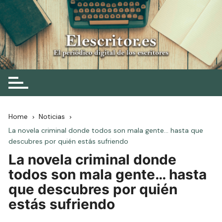
Skip
to
content
Elescritor.es
El periódico digital de los escritores
Home
Noticias
La novela criminal donde todos son mala gente… hasta que
descubres por quién estás sufriendo
La novela criminal donde
todos son mala gente… hasta
que descubres por quién
estás sufriendo