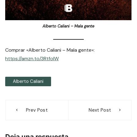
Alberto Caliani – Mala gente
Comprar «Alberto Caliani – Mala gente»:
https://amzn.to/3RtfoIW
Alberto Caliani
Navegación
Prev Post
Next Post
de
entradas
Deja una respuesta