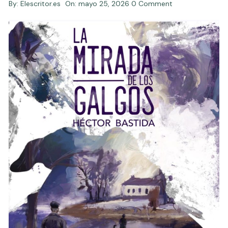
By:
Elescritor.es
On:
mayo 25, 2026
0 Comment