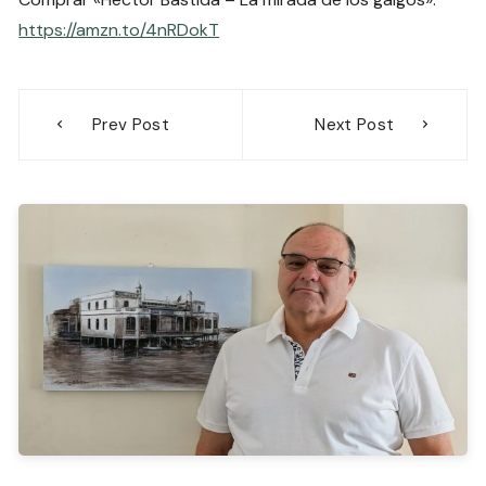
https://amzn.to/4nRDokT
Navegación
Prev Post
Next Post
de
entradas