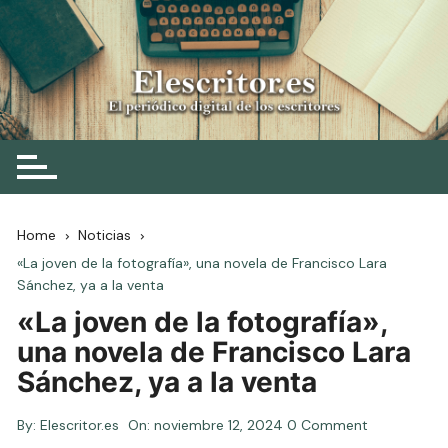
Skip
to
content
Elescritor.es
El periódico digital de los escritores
Home
Noticias
«La joven de la fotografía», una novela de Francisco Lara
Sánchez, ya a la venta
«La joven de la fotografía»,
una novela de Francisco Lara
Sánchez, ya a la venta
By:
Elescritor.es
On:
noviembre 12, 2024
0 Comment