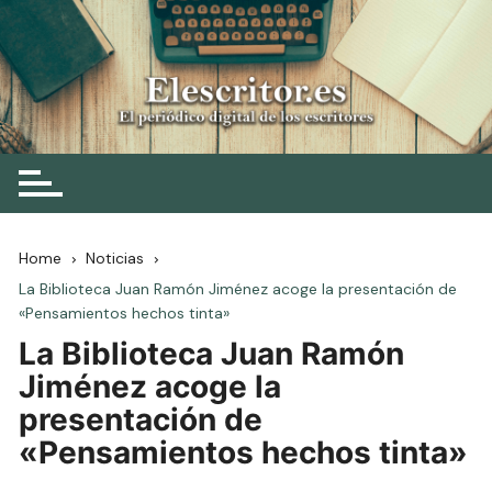
Skip
to
content
Elescritor.es
El periódico digital de los escritores
Home
Noticias
La Biblioteca Juan Ramón Jiménez acoge la presentación de
«Pensamientos hechos tinta»
La Biblioteca Juan Ramón
Jiménez acoge la
presentación de
«Pensamientos hechos tinta»