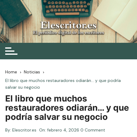
Skip
to
content
Elescritor.es
El periódico digital de los escritores
Home
Noticias
El libro que muchos restauradores odiarán… y que podría
salvar su negocio
El libro que muchos
restauradores odiarán… y que
podría salvar su negocio
By:
Elescritor.es
On:
febrero 4, 2026
0 Comment