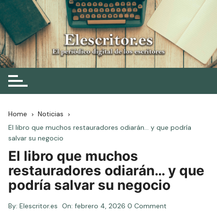
Skip
to
content
Elescritor.es
El periódico digital de los escritores
Home
Noticias
El libro que muchos restauradores odiarán… y que podría
salvar su negocio
El libro que muchos
restauradores odiarán… y que
podría salvar su negocio
By:
Elescritor.es
On:
febrero 4, 2026
0 Comment