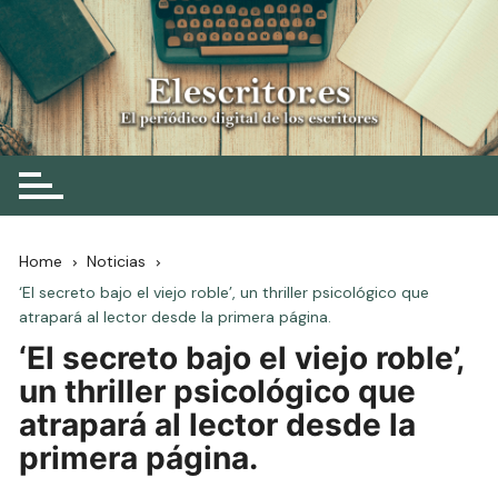
Skip
to
content
Elescritor.es
El periódico digital de los escritores
Home
Noticias
‘El secreto bajo el viejo roble’, un thriller psicológico que
atrapará al lector desde la primera página.
‘El secreto bajo el viejo roble’,
un thriller psicológico que
atrapará al lector desde la
primera página.