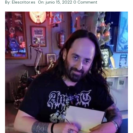
By:
Elescritor.es
On:
junio 15, 2022
0 Comment