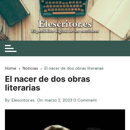
Skip
to
content
Elescritor.es
El periódico digital de los escritores
Home
Noticias
El nacer de dos obras literarias
El nacer de dos obras
literarias
By:
Elescritor.es
On:
marzo 2, 2023
0 Comment