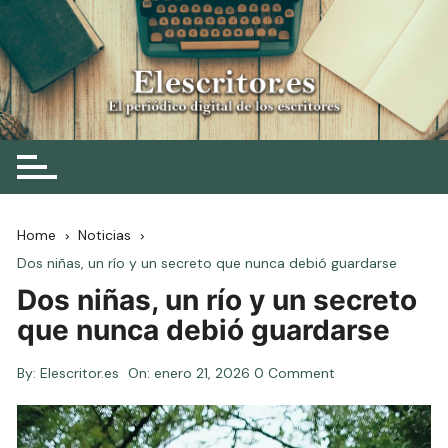
Skip
to
content
Elescritor.es
El periódico digital de los escritores
Home
Noticias
Dos niñas, un río y un secreto que nunca debió guardarse
Dos niñas, un río y un secreto
que nunca debió guardarse
By:
Elescritor.es
On:
enero 21, 2026
0 Comment