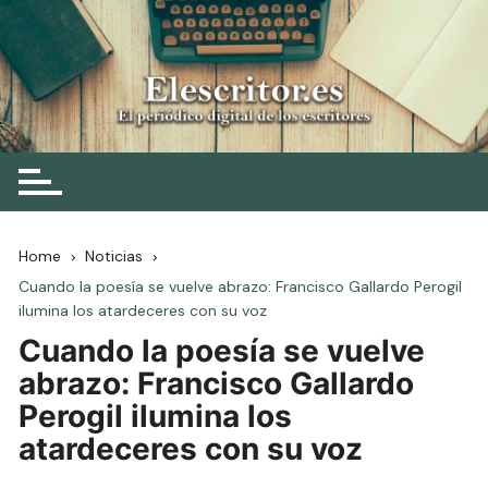
Skip
to
content
Elescritor.es
El periódico digital de los escritores
Home
Noticias
Cuando la poesía se vuelve abrazo: Francisco Gallardo Perogil
ilumina los atardeceres con su voz
Cuando la poesía se vuelve
abrazo: Francisco Gallardo
Perogil ilumina los
atardeceres con su voz