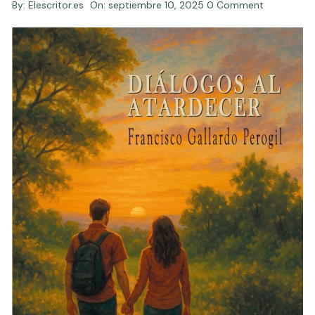
By:
Elescritor.es
On:
septiembre 10, 2025
0 Comment