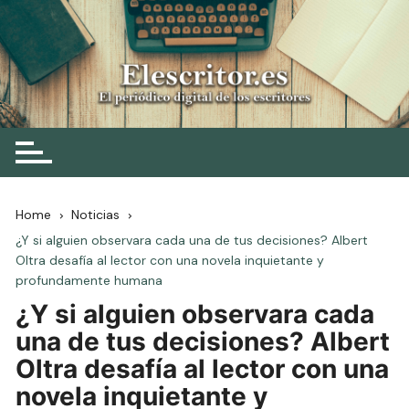
Skip
to
content
Elescritor.es
El periódico digital de los escritores
Home
Noticias
¿Y si alguien observara cada una de tus decisiones? Albert
Oltra desafía al lector con una novela inquietante y
profundamente humana
¿Y si alguien observara cada
una de tus decisiones? Albert
Oltra desafía al lector con una
novela inquietante y