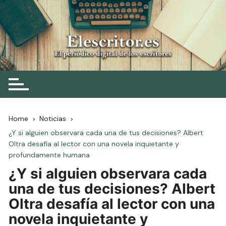
Skip
to
content
Elescritor.es
El periódico digital de los escritores
Home
Noticias
¿Y si alguien observara cada una de tus decisiones? Albert
Oltra desafía al lector con una novela inquietante y
profundamente humana
¿Y si alguien observara cada
una de tus decisiones? Albert
Oltra desafía al lector con una
novela inquietante y