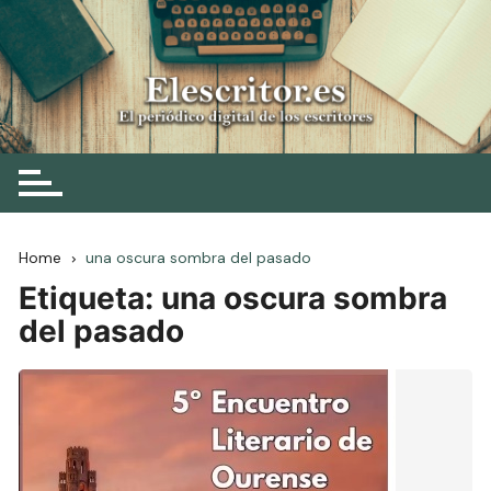
Skip
to
content
Elescritor.es
El periódico digital de los escritores
Home
una oscura sombra del pasado
Etiqueta:
una oscura sombra
del pasado