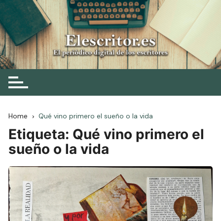
Skip
to
content
Elescritor.es
El periódico digital de los escritores
Home
Qué vino primero el sueño o la vida
Etiqueta:
Qué vino primero el
sueño o la vida