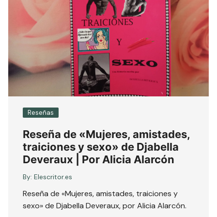
Reseñas
Reseña de «Mujeres, amistades,
traiciones y sexo» de Djabella
Deveraux | Por Alicia Alarcón
By:
Elescritor.es
Reseña de «Mujeres, amistades, traiciones y
sexo» de Djabella Deveraux, por Alicia Alarcón.