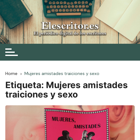
Skip
to
content
Elescritor.es
El periódico digital de los escritores
Home
Mujeres amistades traiciones y sexo
Etiqueta:
Mujeres amistades
traiciones y sexo