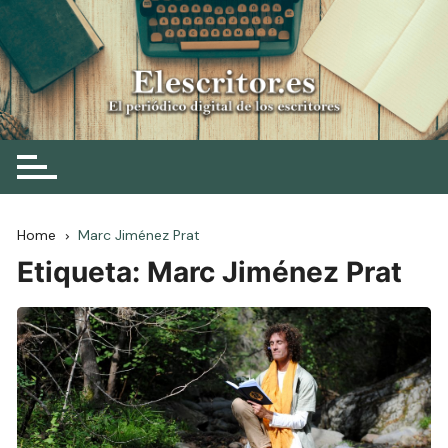
Skip
to
content
Elescritor.es
El periódico digital de los escritores
Home
Marc Jiménez Prat
Etiqueta:
Marc Jiménez Prat