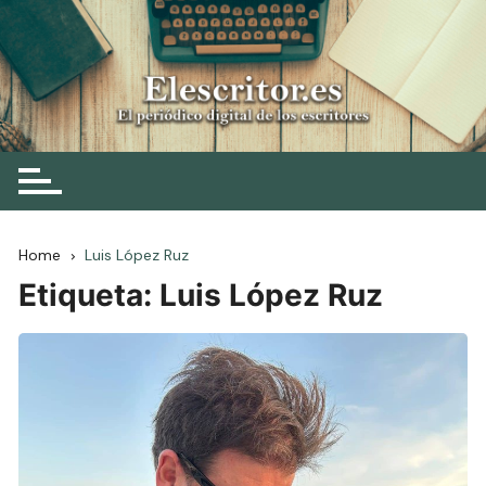
Skip
to
content
Elescritor.es
El periódico digital de los escritores
Home
Luis López Ruz
Etiqueta:
Luis López Ruz