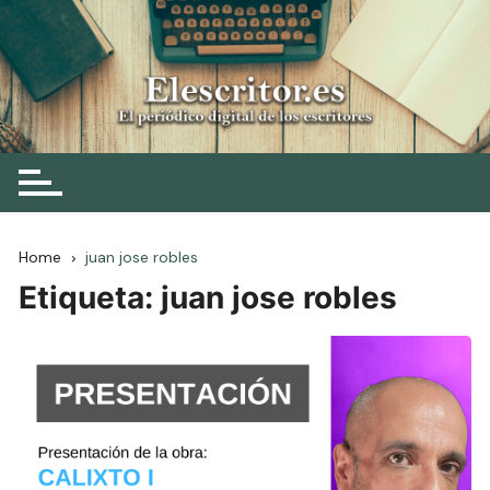
Skip
to
content
Elescritor.es
El periódico digital de los escritores
Home
juan jose robles
Etiqueta:
juan jose robles