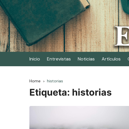
Skip
to
content
Elescritor.es
El periódico digital de los escritores
Inicio
Entrevistas
Noticias
Artículos
Home
historias
Etiqueta:
historias