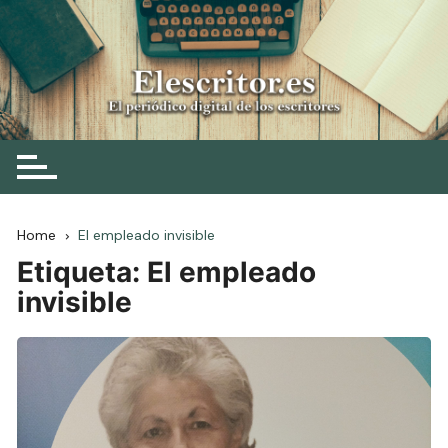
Skip
to
content
Elescritor.es
El periódico digital de los escritores
Home
El empleado invisible
Etiqueta:
El empleado
invisible