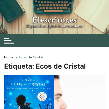
Skip
to
content
Elescritor.es
El periódico digital de los escritores
Home
Ecos de Cristal
Etiqueta:
Ecos de Cristal