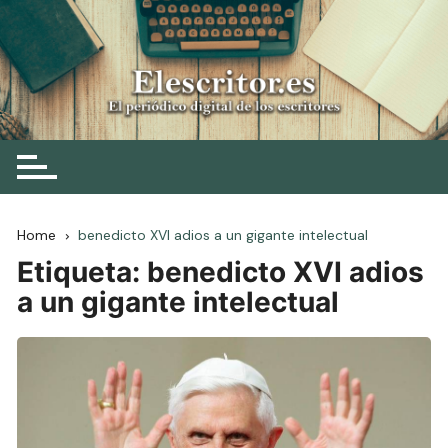
Skip
to
content
Elescritor.es
El periódico digital de los escritores
Home
benedicto XVI adios a un gigante intelectual
Etiqueta:
benedicto XVI adios
a un gigante intelectual