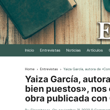
Skip
to
content
Elescritor.es
El periódico digital de los escritores
Inicio
Entrevistas
Noticias
Artículos
Home
Entrevistas
Yaiza García, autora de «Con
Yaiza García, autor
bien puestos», nos
obra publicada con 