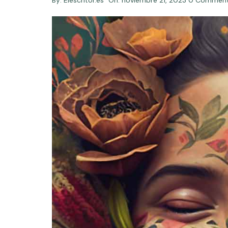
By:
Elescritor.es
On:
noviembre 21, 2023
0 Commen