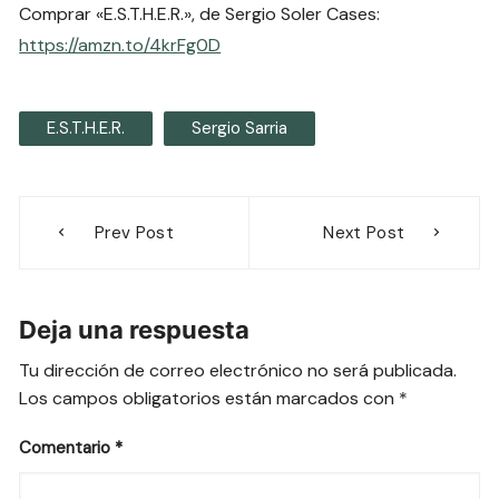
Comprar «E.S.T.H.E.R.», de Sergio Soler Cases:
https://amzn.to/4krFg0D
E.S.T.H.E.R.
Sergio Sarria
Navegación
Prev Post
Next Post
de
entradas
Deja una respuesta
Tu dirección de correo electrónico no será publicada.
Los campos obligatorios están marcados con
*
Comentario
*