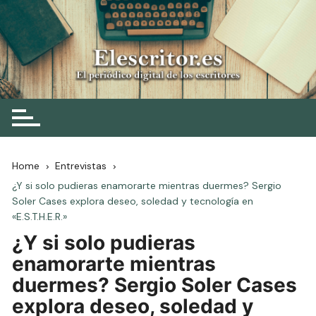
Skip
to
content
Elescritor.es
El periódico digital de los escritores
Home
Entrevistas
¿Y si solo pudieras enamorarte mientras duermes? Sergio
Soler Cases explora deseo, soledad y tecnología en
«E.S.T.H.E.R.»
¿Y si solo pudieras
enamorarte mientras
duermes? Sergio Soler Cases
explora deseo, soledad y