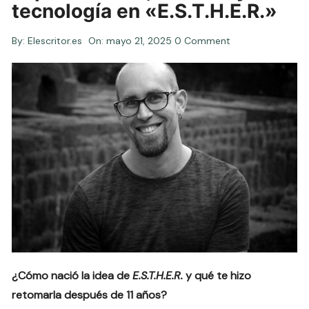
tecnología en «E.S.T.H.E.R.»
By:
Elescritor.es
On:
mayo 21, 2025
0 Comment
¿Cómo nació la idea de
E.S.T.H.E.R.
y qué te hizo
retomarla después de 11 años?