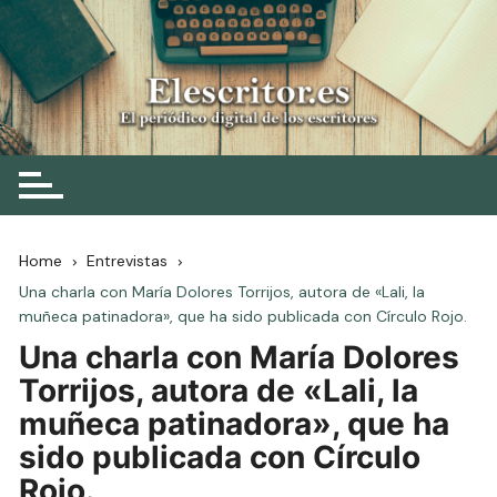
Skip
to
content
Elescritor.es
El periódico digital de los escritores
Home
Entrevistas
Una charla con María Dolores Torrijos, autora de «Lali, la
muñeca patinadora», que ha sido publicada con Círculo Rojo.
Una charla con María Dolores
Torrijos, autora de «Lali, la
muñeca patinadora», que ha
sido publicada con Círculo
Rojo.