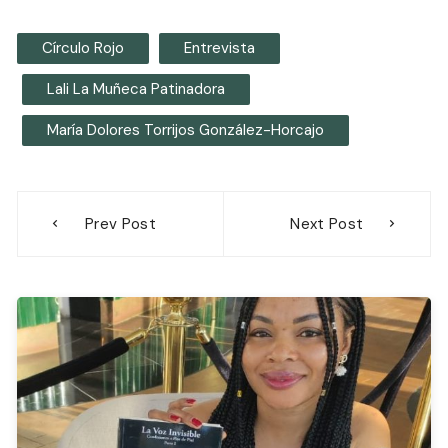
Círculo Rojo
Entrevista
Lali La Muñeca Patinadora
María Dolores Torrijos González-Horcajo
Navegación
Prev Post
Next Post
de
entradas