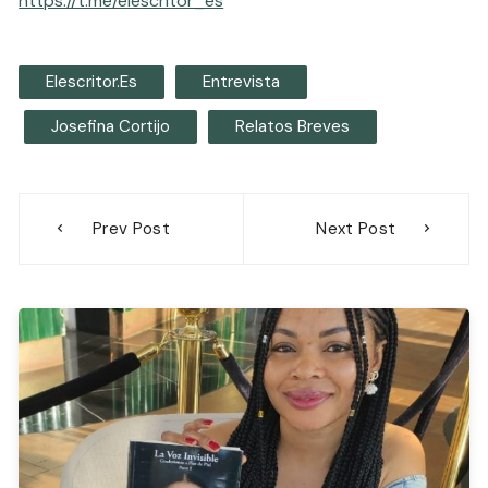
https://t.me/elescritor_es
Elescritor.es
Entrevista
Josefina Cortijo
Relatos Breves
Navegación
Prev Post
Next Post
de
entradas