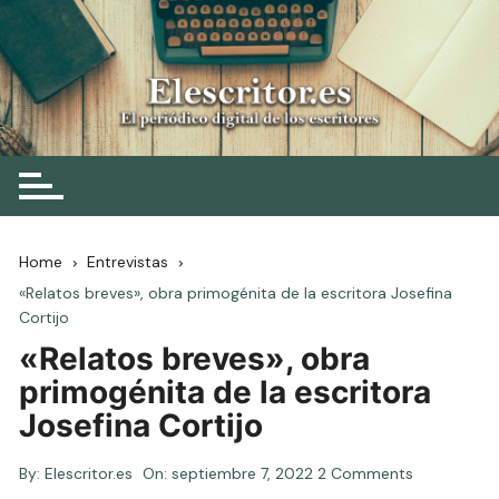
Skip
to
content
Elescritor.es
El periódico digital de los escritores
Home
Entrevistas
«Relatos breves», obra primogénita de la escritora Josefina
Cortijo
«Relatos breves», obra
primogénita de la escritora
Josefina Cortijo
By:
Elescritor.es
On:
septiembre 7, 2022
2 Comments