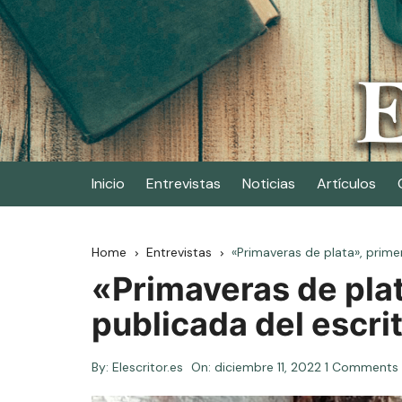
Skip
to
content
Elescritor.es
El periódico digital de los escritores
Inicio
Entrevistas
Noticias
Artículos
Home
Entrevistas
«Primaveras de plata», prime
«Primaveras de pla
publicada del escri
By:
Elescritor.es
On:
diciembre 11, 2022
1 Comments