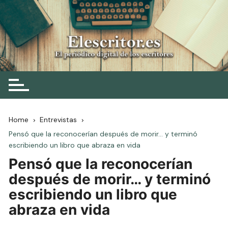
Skip
to
content
Elescritor.es
El periódico digital de los escritores
Home
Entrevistas
Pensó que la reconocerían después de morir… y terminó
escribiendo un libro que abraza en vida
Pensó que la reconocerían
después de morir… y terminó
escribiendo un libro que
abraza en vida