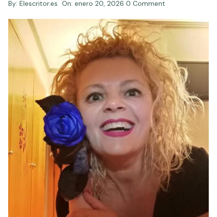
By:
Elescritor.es
On:
enero 20, 2026
0 Comment