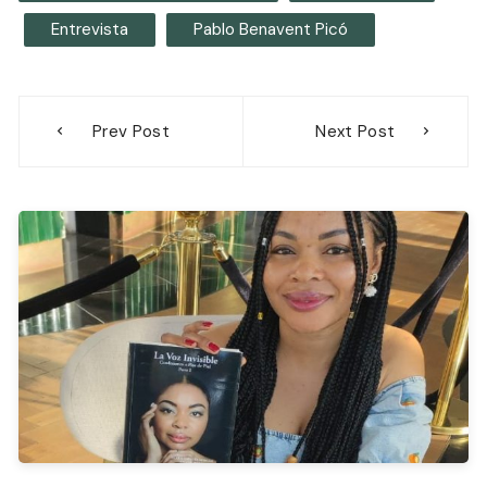
Entrevista
Pablo Benavent Picó
Navegación
Prev Post
Next Post
de
entradas