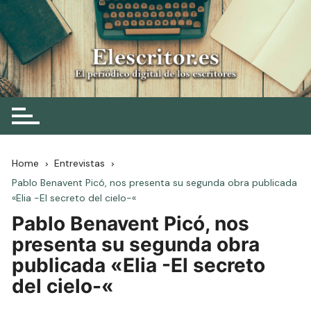
Skip
to
content
Elescritor.es
El periódico digital de los escritores
Home
Entrevistas
Pablo Benavent Picó, nos presenta su segunda obra publicada
«Elia -El secreto del cielo-«
Pablo Benavent Picó, nos
presenta su segunda obra
publicada «Elia -El secreto
del cielo-«