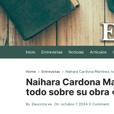
Skip
to
content
Elescritor.es
El periódico digital de los escritores
Inicio
Entrevistas
Noticias
Artículos
Home
Entrevistas
Naihara Cardona Martínez, n
Naihara Cardona Ma
todo sobre su obra
By:
Elescritor.es
On:
octubre 7, 2024
0 Comment