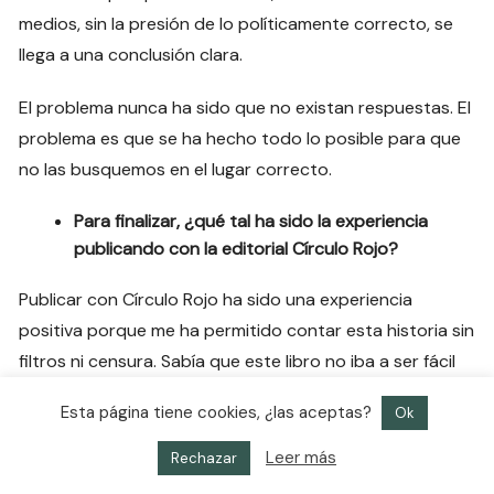
medios, sin la presión de lo políticamente correcto, se
llega a una conclusión clara.
El problema nunca ha sido que no existan respuestas. El
problema es que se ha hecho todo lo posible para que
no las busquemos en el lugar correcto.
Para finalizar, ¿qué tal ha sido la experiencia
publicando con la editorial Círculo Rojo?
Publicar con Círculo Rojo ha sido una experiencia
positiva porque me ha permitido contar esta historia sin
filtros ni censura. Sabía que este libro no iba a ser fácil
de publicar, que iba a levantar ampollas, y necesitaba
Esta página tiene cookies, ¿las aceptas?
Ok
una editorial que me diera libertad total para exponer
los hechos con la crudeza y el rigor que merece el caso.
Leer más
Rechazar