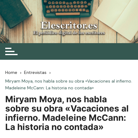
Skip
to
content
Elescritor.es
El periódico digital de los escritores
Home
Entrevistas
Miryam Moya, nos habla sobre su obra «Vacaciones al infierno.
Madeleine McCann: La historia no contada»
Miryam Moya, nos habla
sobre su obra «Vacaciones al
infierno. Madeleine McCann:
La historia no contada»