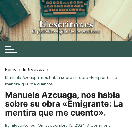
Skip
to
content
Elescritor.es
El periódico digital de los escritores
Home
Entrevistas
Manuela Azcuaga, nos habla sobre su obra «Emigrante: La
mentira que me cuento».
Manuela Azcuaga, nos habla
sobre su obra «Emigrante: La
mentira que me cuento».
By:
Elescritor.es
On:
septiembre 13, 2024
0 Comment