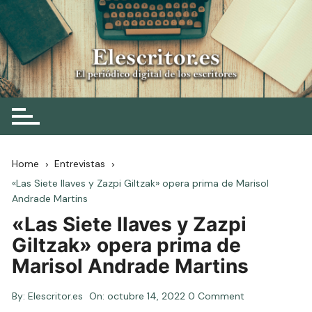
Skip
to
content
Elescritor.es
El periódico digital de los escritores
Home
Entrevistas
«Las Siete llaves y Zazpi Giltzak» opera prima de Marisol
Andrade Martins
«Las Siete llaves y Zazpi
Giltzak» opera prima de
Marisol Andrade Martins
By:
Elescritor.es
On:
octubre 14, 2022
0 Comment