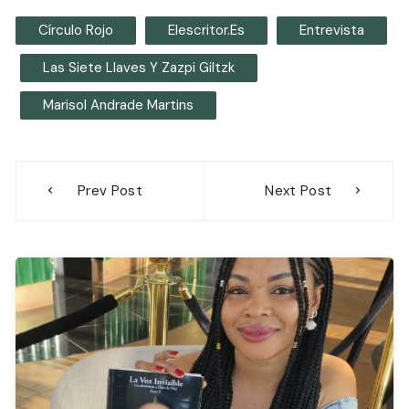
Círculo Rojo
Elescritor.es
Entrevista
Las Siete Llaves Y Zazpi Giltzk
Marisol Andrade Martins
Navegación
Prev Post
Next Post
de
entradas