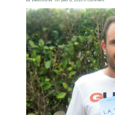
By:
Elescritor.es
On:
julio 12, 2023
0 Comment