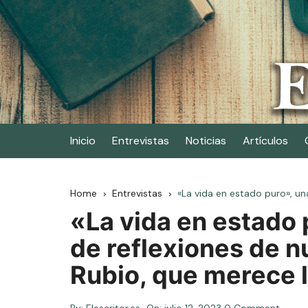
Skip
to
content
Elescritor.es
El periódico digital de los escritores
Inicio
Entrevistas
Noticias
Artículos
Home
Entrevistas
«La vida en estado puro», un
«La vida en estado
de reflexiones de n
Rubio, que merece l